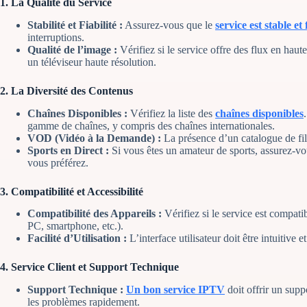
1.
La Qualité du Service
Stabilité et Fiabilité :
Assurez-vous que le
service est stable et 
interruptions.
Qualité de l’image :
Vérifiez si le service offre des flux en hau
un téléviseur haute résolution.
2.
La Diversité des Contenus
Chaînes Disponibles :
Vérifiez la liste des
chaînes disponibles
gamme de chaînes, y compris des chaînes internationales.
VOD (Vidéo à la Demande) :
La présence d’un catalogue de fil
Sports en Direct :
Si vous êtes un amateur de sports, assurez-vou
vous préférez.
3.
Compatibilité et Accessibilité
Compatibilité des Appareils :
Vérifiez si le service est compat
PC, smartphone, etc.).
Facilité d’Utilisation :
L’interface utilisateur doit être intuitive e
4.
Service Client et Support Technique
Support Technique :
Un bon service IPTV
doit offrir un supp
les problèmes rapidement.