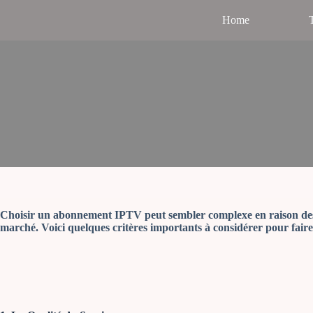
S
Home
T
k
i
p
t
o
c
o
n
t
e
n
t
Choisir un abonnement IPTV peut sembler complexe en raison des 
marché. Voici quelques critères importants à considérer pour faire