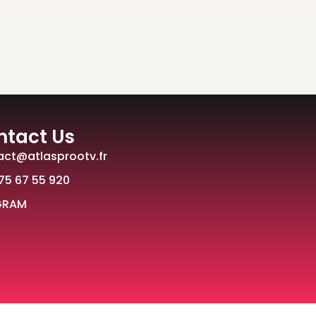
ntact Us
act@atlasprootv.fr
75 67 55 920
GRAM