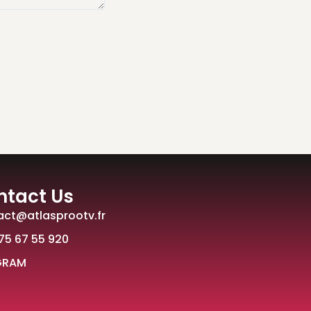
ntact Us
act@atlasprootv.fr
75 67 55 920
GRAM