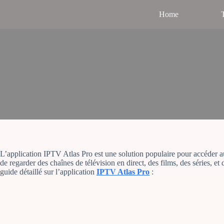
S
Home
T
k
i
p
t
o
c
o
n
t
e
n
t
L’application IPTV Atlas Pro est une solution populaire pour accéder a
de regarder des chaînes de télévision en direct, des films, des séries, et
guide détaillé sur l’application
IPTV Atlas Pro
: