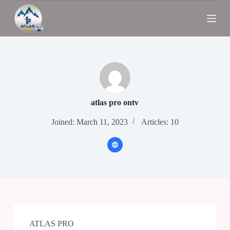
S
k
i
p
t
o
c
o
n
t
e
atlas pro ontv
n
t
Joined: March 11, 2023
Articles: 10
ATLAS PRO